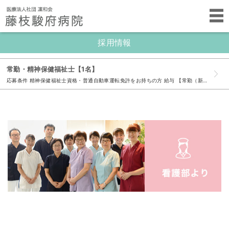
採用情報
常勤・精神保健福祉士【1名】
応募条件 精神保健福祉士資格・普通自動車運転免許をお持ちの方 給与 【常勤（新卒・既卒）】 基本給 177,000円～ 資格手当 28,000円 賞与 昇給年1回、賞与2回／年（6,12月） 勤務時間 日勤 8:30～17:30（休憩60分） 休日・休暇 年間120日（日曜日、祝日含む） 夏季休暇、年末年始休暇、誕生日休暇 待遇・制度・手当 通勤手当（50,000円まで） 退職金制度（3年以上勤務） 加入保険 雇用保険、労災保険、健康保険、厚生年金 その他 制服貸与 子育て支援制度 スキルアップ手当、ヘルスケア手当（禁煙）、エコ通勤手当等、ユニークな制度もあります 既卒｜応募の流れ 応募方法 電話連絡（もしくはメールフォームでエントリー）後、履歴書送付 応募期間 随時 提出書類 履歴書 内容 面接、筆記 リクルートエントリー