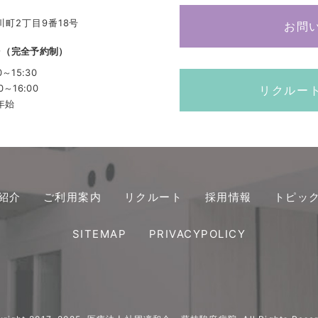
川町2丁目9番18号
お問
8
（完全予約制）
0～15:30
0～16:00
リクルー
年始
紹介
ご利用案内
リクルート
採用情報
トピッ
SITEMAP
PRIVACYPOLICY