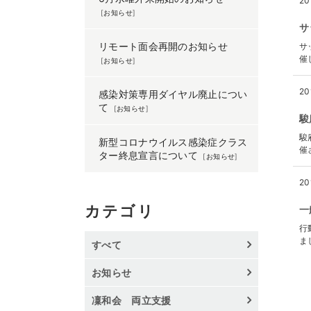
2
[
お知らせ
]
サ
リモート面会再開のお知らせ
サ
催
[
お知らせ
]
2
感染対策専用ダイヤル廃止につい
て
[
お知らせ
]
駿
駿
新型コロナウイルス感染症クラス
催
ター終息宣言について
[
お知らせ
]
2
カテゴリ
一
行
ま
すべて
お知らせ
凜和会 両立支援