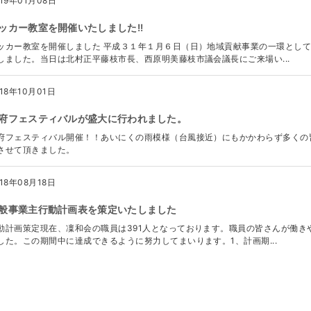
019年01月08日
ッカー教室を開催いたしました!!
ッカー教室を開催しました 平成３１年１月６日（日）地域貢献事業の一環とし
しました。当日は北村正平藤枝市長、西原明美藤枝市議会議長にご来場い...
018年10月01日
府フェスティバルが盛大に行われました。
府フェスティバル開催！！あいにくの雨模様（台風接近）にもかかわらず多くの
させて頂きました。
018年08月18日
般事業主行動計画表を策定いたしました
動計画策定現在、凜和会の職員は391人となっております。職員の皆さんが働き
した。この期間中に達成できるように努力してまいります。1、計画期...